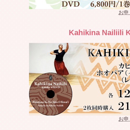
2022.04.17
Weldon 
お申
2022.04.16
Weldon 
Kahikina Nailiil
2022.04.10
Weldon 
2022.04.03
Weldon 
2022.04.02
Weldon 
2022.03.27
Weldon 
2022.03.26
Weldon 
2022.03.21
Weldon 
お申