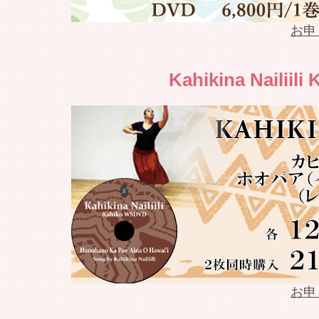
2022.04.17
Weldon 
お申
2022.04.16
Weldon 
Kahikina Nailiil
2022.04.10
Weldon 
2022.04.03
Weldon 
2022.04.02
Weldon 
2022.03.27
Weldon 
2022.03.26
Weldon 
2022.03.21
Weldon 
お申