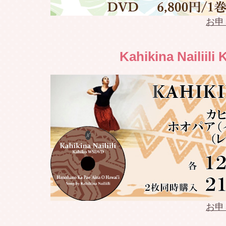
2022.04.17
Weldon 
お申
2022.04.16
Weldon 
Kahikina Nailiil
2022.04.10
Weldon 
2022.04.03
Weldon 
2022.04.02
Weldon 
2022.03.27
Weldon 
2022.03.26
Weldon 
2022.03.21
Weldon 
お申