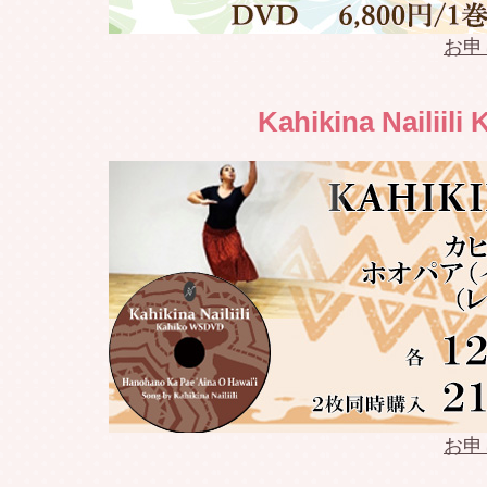
2022.04.17
Weldon 
お申
2022.04.16
Weldon 
Kahikina Nailiil
2022.04.10
Weldon 
2022.04.03
Weldon 
2022.04.02
Weldon 
2022.03.27
Weldon 
2022.03.26
Weldon 
2022.03.21
Weldon 
お申