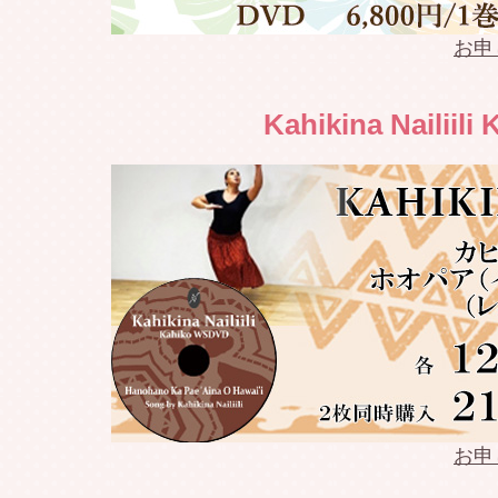
2022.04.17
Weldon 
お申
2022.04.16
Weldon 
Kahikina Nailiil
2022.04.10
Weldon 
2022.04.03
Weldon 
2022.04.02
Weldon 
2022.03.27
Weldon 
2022.03.26
Weldon 
2022.03.21
Weldon 
お申